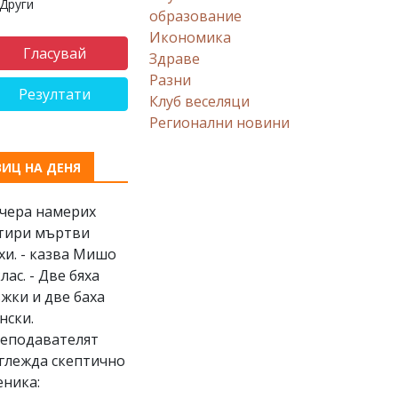
Други
образование
Икономика
Здраве
Разни
Резултати
Клуб веселяци
Регионални новини
ВИЦ НА ДЕНЯ
Вчера намерих
тири мъртви
хи. - казва Мишо
клас. - Две бяха
жки и две баха
нски.
еподавателят
глежда скептично
еника: