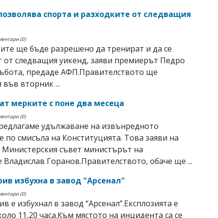
позволява спорта и разходките от следващия
ментари (0)
ите ще бъде разрешено да тренират и да се
 от следващия уикенд, заяви премиерът Педро
събота, предаде АФП.Правителството ще
 във вторник ...
т мерките с поне два месеца
ментари (0)
предлагаме удължаване на извънредното
 по смисъла на Конституцията. Това заяви на
 Министерския съвет министърът на
 Владислав Горанов.Правителството, обаче ще ...
рив избухна в завод "Арсенал"
ментари (0)
ив е избухнал в завод “Арсенал”.Експлозията е
коло 11,20 часа.Към мястото на инцидента са се