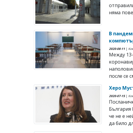
отправили
няма пове
В пандем
компютъ
2020-08-11
|
Ко
Между 13-
коронавир
наполовин
после се см
Херо Мус
2020-07-15
|
Ко
Посланич
България 
че не е н
да било дл