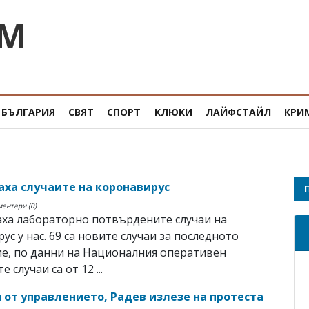
OM
БЪЛГАРИЯ
СВЯТ
СПОРТ
КЛЮКИ
ЛАЙФСТАЙЛ
КРИ
наха случаите на коронавирус
ментари (0)
аха лабораторно потвърдените случаи на
ус у нас. 69 са новите случаи за последното
е, по данни на Националния оперативен
 случаи са от 12 ...
 от управлението, Радев излезе на протеста