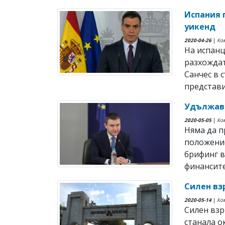
Испания 
уикенд
2020-04-26
|
Ко
На испанц
разхождат
Санчес в 
представи
Удължава
2020-05-05
|
Ко
Няма да 
положение
брифинг в
финансите
Силен вз
2020-05-14
|
Ко
Силен взр
станала о