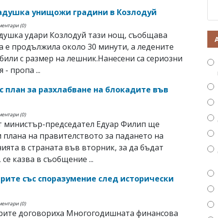
адушка унищожи градини в Козлодуй
ментари (0)
душка удари Козлодуй тази нощ, съобщава
а е продължила около 30 минути, а ледените
 били с размер на лешник.Нанесени са сериозни
- пропа ...
с план за разхлабване на блокадите във
ментари (0)
т министър-председател Едуар Филип ще
 плана на правителството за падането на
ията в страната във вторник, за да бъдат
 се казва в съобщение ...
рите със споразумение след исторически
ментари (0)
рите договориха Многогодишната финансова