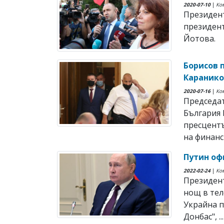
2020-07-10
|
Ко
Президент
президент
Йотова.
Борисов п
Караник
2020-07-16
|
Ко
Председат
България 
пресцентъ
на финанс
Путин оф
2022-02-24
|
Ко
Президент
нощ в тел
Украйна п
Донбас", ...