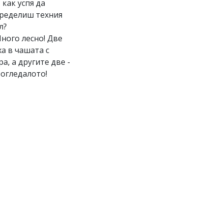
И как успя да
ределиш техния
л?
Много лесно! Две
ха в чашата с
ра, а другите две -
 огледалото!