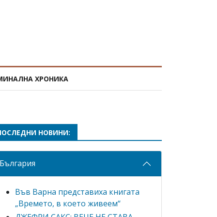
МИНАЛНА ХРОНИКА
ПОСЛЕДНИ НОВИНИ:
България
Във Варна представиха книгата
„Времето, в което живеем“
ДЖЕФРИ САКС: ВЕЧЕ НЕ СТАВА