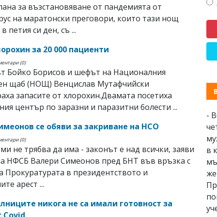
лана за възстановяване от пандемията от
ус на маратонски преговори, които тази нощ
в петия си ден, съ ...
орохин за 20 000 пациенти
ментари (0)
т Бойко Борисов и шефът на Националния
ен щаб (НОЩ) Венцислав Мутафчийски
аха запасите от хлорохин.Двамата посетиха
ия център по заразни и паразитни болести ...
- 
имеонов се обяви за закриване на НСО
че
му
ментари (0)
ми не трябва да има - законът е над всички, заяви
в 
а НФСБ Валери Симеонов пред БНТ във връзка с
мъ
а Прокуратурата в президентството и
же
те арест ...
Пр
по
олниците никога не са имали готовност за
уч
 Covid