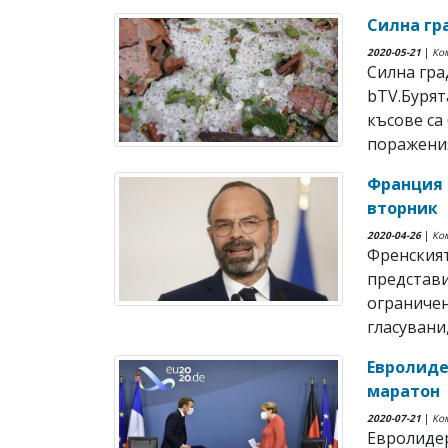
Силна гр
2020-05-21
|
Ко
Силна гра
bTV.Бурят
късове са
поражения 
Франция 
вторник
2020-04-26
|
Ко
Френския
представи
ограничен
гласувани,
Евролиде
маратон
2020-07-21
|
Ко
Евролиде