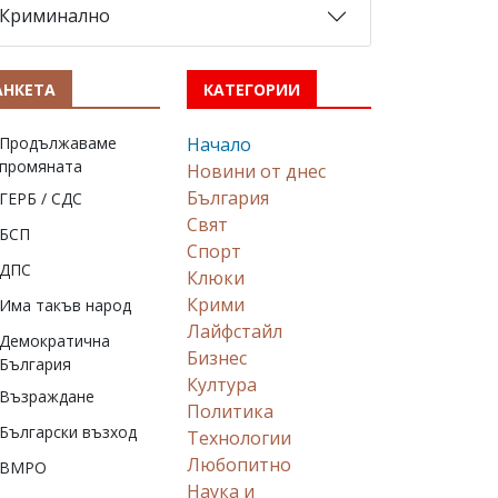
Криминално
АНКЕТА
КАТЕГОРИИ
Продължаваме
Начало
промяната
Новини от днес
България
ГЕРБ / СДС
Свят
БСП
Спорт
ДПС
Клюки
Крими
Има такъв народ
Лайфстайл
Демократична
Бизнес
България
Култура
Възраждане
Политика
Български възход
Технологии
Любопитно
ВМРО
Наука и