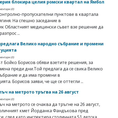
рия блокира целия ромски квартал на Ямбол
ментари (0)
онтролно-пропускателни пунктове в квартала
ягиня. На спешно заседание в
к Областният медицински съвет взе решение да
азпрос ...
предлага Велико народно събрание и промени
туцията
ментари (0)
 Бойко Борисов обяви взетите решения, за
мена преди дни.Той предлага да се свика Велико
ъбрание и да има промени в
ята. Борисов заяви, че ще се оттегли ...
лъч на метрото тръгва на 26 август
ментари (0)
ъч на метрото се очаква да тръгне на 26 август,
толичният кмет Йорданка Фандъкова пред
и, след като инспектира столичната 51 детска