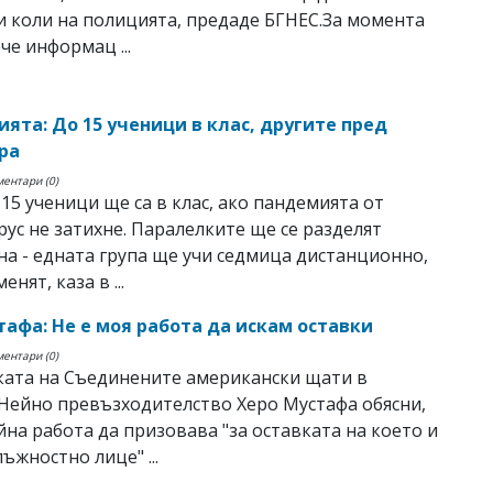
 коли на полицията, предаде БГНЕС.За момента
че информац ...
ията: До 15 ученици в клас, другите пред
ра
ментари (0)
15 ученици ще са в клас, ако пандемията от
ус не затихне. Паралелките ще се разделят
а - едната група ще учи седмица дистанционно,
енят, каза в ...
тафа: Не е моя работа да искам оставки
ментари (0)
ката на Съединените американски щати в
Нейно превъзходителство Херо Мустафа обясни,
ейна работа да призовава "за оставката на което и
ъжностно лице" ...