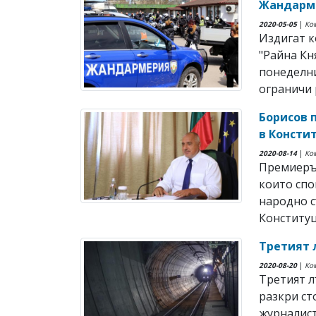
Жандарме
2020-05-05
|
Ко
Издигат к
"Райна Кн
понеделни
ограничи р
Борисов 
в Консти
2020-08-14
|
Ко
Премиерът
които спо
народно с
Конституци
Третият 
2020-08-20
|
Ко
Третият л
разкри с
журналист