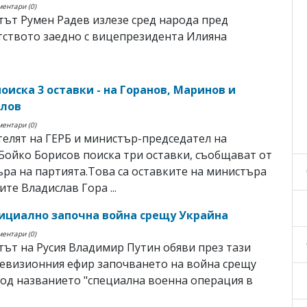
ментари (0)
ът Румен Радев излезе сред народа пред
ството заедно с вицепрезидента Илияна
оиска 3 оставки - на Горанов, Маринов и
олов
ментари (0)
елят на ГЕРБ и министър-председател на
Бойко Борисов поиска три оставки, съобщават от
ра на партията.Това са оставките на министъра
ите Владислав Гора ...
ициално започна война срещу Украйна
ментари (0)
ът на Русия Владимир Путин обяви през тази
евизионния ефир започването на война срещу
од названието "специална военна операция в