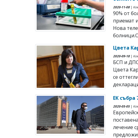
2020-11-08
|
Ко
90% от бо
приемат и
Нова теле
болници.Ок
Цвета Ка
2020-09-18
|
Ко
БСП и ДПС
Цвета Кар
се оттегл
деклараци
ЕК събра 
2020-05-05
|
Ко
Европейск
поставена
лечение с
предложиха