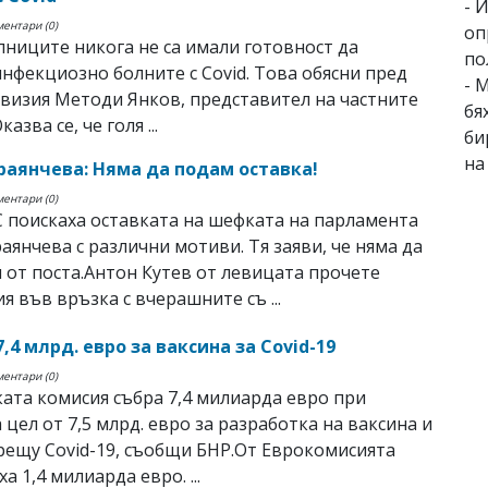
- 
ментари (0)
оп
лниците никога не са имали готовност да
по
нфекциозно болните с Covid. Това обясни пред
- 
визия Методи Янков, представител на частните
бя
азва се, че голя ...
би
на
раянчева: Няма да подам оставка!
ментари (0)
 поискаха оставката на шефката на парламента
аянчева с различни мотиви. Тя заяви, че няма да
и от поста.Антон Кутев от левицата прочете
я във връзка с вчерашните съ ...
7,4 млрд. евро за ваксина за Covid-19
ментари (0)
ата комисия събра 7,4 милиарда евро при
 цел от 7,5 млрд. евро за разработка на ваксина и
рещу Covid-19, съобщи БНР.От Еврокомисията
 1,4 милиарда евро. ...