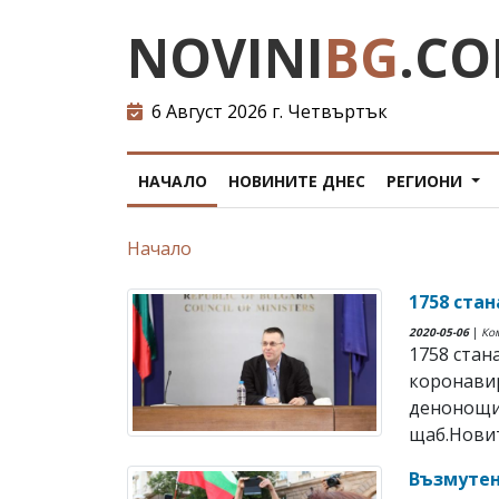
NOVINI
BG
.C
6 Август 2026 г. Четвъртък
НАЧАЛО
НОВИНИТЕ ДНЕС
РЕГИОНИ
Начало
1758 ста
2020-05-06
|
Ко
1758 стан
коронавир
денонощи
щаб.Новите
Възмутен