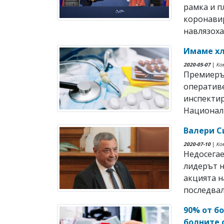
рамка и п
коронавир
навлязоха 
Имаме хл
2020-05-07
|
Ко
Премиеръ
оператив
инспектир
Националн
Валери С
2020-07-10
|
Ко
Недосегае
лидерът н
акцията н
последвали
90% от б
болните с