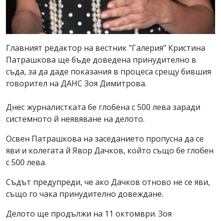
Главният редактор на вестник "Галерия" Кристина
Патрашкова ще бъде доведена принудително в
съда, за да даде показания в процеса срещу бившия
говорител на ДАНС Зоя Димитрова.
Днес журналистката бе глобена с 500 лева заради
системното й неявяване на делото.
Освен Патрашкова на заседанието пропусна да се
яви и колегата й Явор Дачков, който също бе глобен
с 500 лева.
Съдът предупреди, че ако Дачков отново не се яви,
също го чака принудително довеждане.
Делото ще продължи на 11 октомври. Зоя