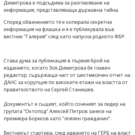
Димитрова е подсъдима за разгласяване на
информация, представляваща държавна тайна.
Според обвинението тя е копирала секретна
информация на флашка и я е публикувала във
вестник "Галерия" след като напусна родното ФБР.
Става дума за публикация в първия брой на
изданието, когато Зоя Димитрова бе главен
редактор, съдържаща част от шестмесечен отчет на
ДАНС за корупция по високите етажи на властта от
правителството на Сергей Станишев.
Документът е същият, който соченият за лидер на
групата "Октопод" Алексей Петров занесе на
премиера Борисов като "лоялен гражданин".
Вестникът стартира, след идването на ГЕРБ на власт