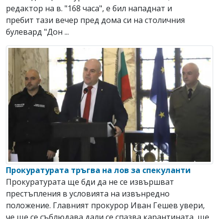
редактор на в. "168 часа", е бил нападнат и
пребит тази вечер пред дома си на столичния
булевард "Дон ...
Прокуратурата тръгва на лов за спекуланти
Прокуратурата ще бди да не се извършват
престъпления в условията на извънредно
положение. Главният прокурор Иван Гешев увери,
че ще се съблюдава дали се спазва карантината, ще