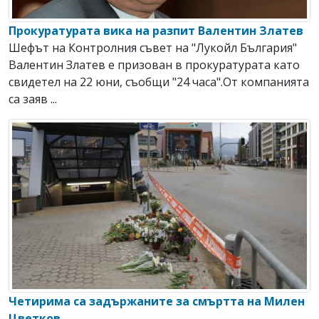
Прокуратурата вика на разпит Валентин Златев
Шефът на Контролния съвет на "Лукойл България"
Валентин Златев е призован в прокуратурата като
свидетел на 22 юни, съобщи "24 часа".От компанията
са заяв ...
Четирима са задържаните за смъртта на Милен
Цветков