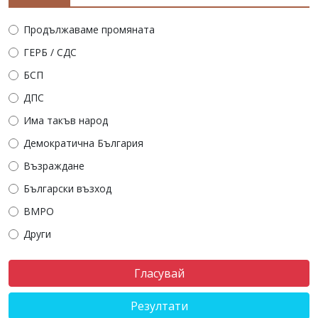
Продължаваме промяната
ГЕРБ / СДС
БСП
ДПС
Има такъв народ
Демократична България
Възраждане
Български възход
ВМРО
Други
Резултати