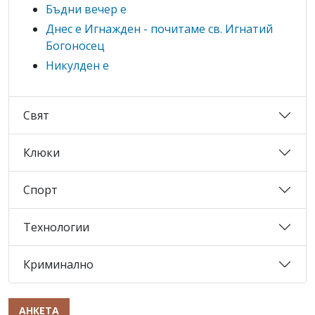
Бъдни вечер е
Днес е Игнажден - почитаме св. Игнатий
Богоносец
Никулден е
Свят
Клюки
Спорт
Технологии
Криминално
АНКЕТА