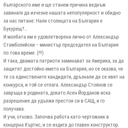
българското име и ще станем причина веднъж
завинаги да изчезне нашата непопулярност и обидно
за нас питане: Нали столицата на България е
Букурещ?…
И молбата им е удовлетворена лично от Александър
Стамболийски – министър председател на България
по това време. (!!!)
И така, двамата патриоти заминават за Америка, за да
защитят достойно името на България, но се оказва, че
те са единствените кандидати, дръзнали да се явят на
конкурса, и той се отлага. Александър Стоянов се
завръща в родината, докато Асен Йорданов иска
разрешение да удължи престоя си в САЩ, и го
получава.
И учи, отново. Започва работа като чертожник в
концерна Къртис, и се издига до главен конструктор.