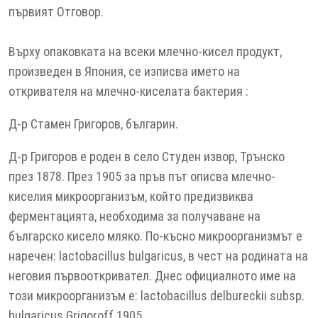
първият Отговор.
Върху опаковката на всеки млечно-кисел продукт,
произведен в Япония, се изписва името на
откривателя на млечно-киселата бактерия :
Д-р Стамен Григоров, българин.
Д-р Григоров е роден в село Студен извор, Трънско
през 1878. През 1905 за пръв път описва млечно-
киселия микроорганизъм, който предизвиква
ферментацията, необходима за получаване на
българско кисело мляко. По-късно микроорганизмът е
наречен: lactobacillus bulgaricus, в чест на родината на
неговия първооткривател. Днес официалното име на
този микроорганизъм е: lactobacillus delbureckii subsp.
bulgaricus Grigoroff 1905.