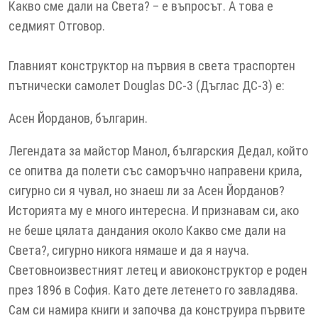
Какво сме дали на Света? – е въпросът. А това е
седмият Отговор.
Главният конструктор на първия в света траспортен
пътнически самолет Douglas DC-3 (Дъглас ДС-3) е:
Асен Йорданов, българин.
Легендата за майстор Манол, българския Дедал, който
се опитва да полети със саморъчно направени крила,
сигурно си я чувал, но знаеш ли за Асен Йорданов?
Историята му е много интересна. И признавам си, ако
не беше цялата дандания около Какво сме дали на
Света?, сигурно никога нямаше и да я науча.
Световноизвестният летец и авиоконструктор е роден
през 1896 в София. Като дете летенето го завладява.
Сам си намира книги и започва да конструира първите