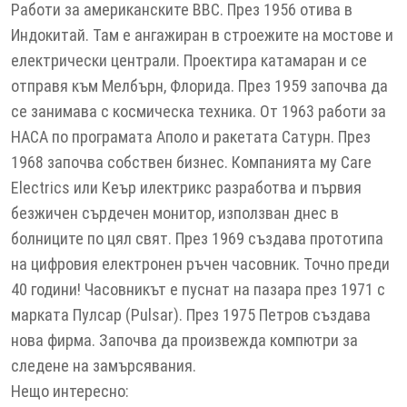
Работи за американските BBC. През 1956 отива в
Индокитай. Там е ангажиран в строежите на мостове и
електрически централи. Проектира катамаран и се
отправя към Мелбърн, Флорида. През 1959 започва да
се занимава с космическа техника. От 1963 работи за
НАСА по програмата Аполо и ракетата Сатурн. През
1968 започва собствен бизнес. Компанията му Care
Electrics или Кеър илектрикс разработва и първия
безжичен сърдечен монитор, използван днес в
болниците по цял свят. През 1969 създава прототипа
на цифровия електронен ръчен часовник. Точно преди
40 години! Часовникът е пуснат на пазара през 1971 с
марката Пулсар (Pulsar). През 1975 Петров създава
нова фирма. Започва да произвежда компютри за
следене на замърсявания.
Нещо интересно: