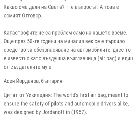
Какво сме дали на Света? – е въпросът. А това е
осмият Отговор.
Катастрофите не са проблем само на нашето време.
Още през 50-те години на миналия век се е търсило
средство за обезопасяване на автомобилите, днес то
е известно като въздушна възглавница (air bag) и един
от създателите му е:
Асен Йорданов, българин.
Цитат от Уикипедия: The world’s first air bag, meant to
ensure the safety of pilots and automobile drivers alike,
was designed by Jordanoff in (1957).