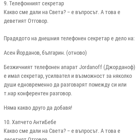
9. Телефонният секретар
Какво сме дали на Света? – е въпросът. А това е
деветият Отговор.
Прадядото на днешния телефонен секретар е дело на:
Асен Йорданов, българин. (отново)
Безжичният телефонен апарат Jordanoff (Джорданоф)
е имал секретар, усилвател и възможност за няколко
души едновременно да разговарят помежду си или
т.нар конферентен разговор.
Няма какво друго да добавя!
10. Хапчето АнтиБебе
Какво сме дали на Света? – е въпросът. А това е
десетият Отговор.