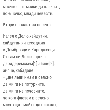
мночко щат майки да плакнат,
по-мночко, млади невести.
Втори вариант на песента:
Излел е Делю хайдутин,
хайдутин ян кеседжия
в Домбровци и Караджовци.
Оттам си Делю зароча
деридеремскем[1] айяне[2],
айяне, кабадайе:
– Две лели имам в селоно,
да ми ги не потурчите,
да ми ги не почорните,
че кога флезем в селоно,
млого щат майки да плакнат,