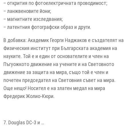
– открития по фотоелектричната проводимост;
– ланжвеновите йони;
– магнитните изследвания;
– латентния фотографски образ и други.
В добавка: Академик Георги Наджаков е създателят на
Физическия институт при Българската академия на
науките. Той е и един от основателите и член на
Пъгуожкото движение на учените и на Световното
движение за защита на мира, също той е член и
почетен председател на Световния съвет на мира.
Още нещо! Носител е на златен медал на мира
Фредерик Жолио-Кюри.
7. Douglas DC-3 и …