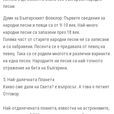
песни.
Думи за Българският Фолклор: Първите сведения за
народни песни и певци са от 9-10 век. Най-много
народни песни са запазени през 18 век.
Голяма част от старите народни песни не са записани
и са забравени. Песента се е предавала от певец на
певец. Така са се родили многото и различни варианти
на една песен. Народните ни песни са най-точното
отражение на бита на българина.
5. Най-далечната Планета
Какво сме дали на Света? е въпросът. А това е петият
Отговор.
Най-отдалечената планета, известна на астрономите,