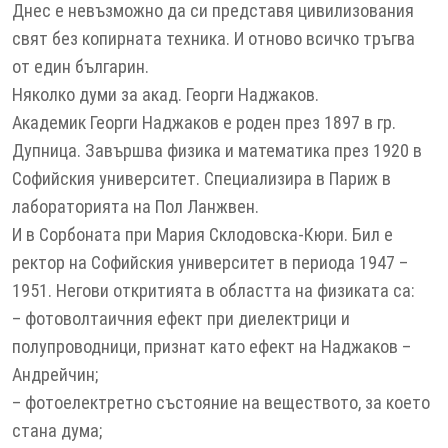
Днес е невъзможно да си представя цивилизования
свят без копирната техника. И отново всичко тръгва
от един българин.
Няколко думи за акад. Георги Наджаков.
Академик Георги Наджаков е роден през 1897 в гр.
Дупница. Завършва физика и математика през 1920 в
Софийския университет. Специализира в Париж в
лабораторията на Пол Ланжвен.
И в Сорбоната при Мария Склодовска-Кюри. Бил е
ректор на Софийския университет в периода 1947 –
1951. Негови откритията в областта на физиката са:
– фотоволтаичния ефект при диелектрици и
полупроводници, признат като ефект на Наджаков –
Андрейчин;
– фотоелектретно състояние на веществото, за което
стана дума;