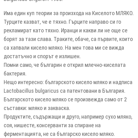
Има един куп теории за произхода на Киселото МЛЯКО.
Турците казват, че е тяхно. Гърците направо си го
рекламират като тяхно. Иранци и какви ли не още се
борят за тази слава. Tраките, обаче, са първите, които
са хапвали кисело мляко. На мен това ми се вижда
достатъчно и спорът е излишен.
Помни само, че българин е открил млечно-киселата
бактерия.
Нещо интересно: българското кисело мляко и надписа
Lactobacillus bulgaricus са патентовани в България.
Българското кисело мляко се произвежда само от 2
съставки: мляко и закваска.
Продуктите, съдържащи и друго, например сухо мляко,
соя, нишесте, консерванти за спиране на
ферментацията, не са българско кисело мляко.