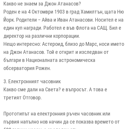
Какво не знаем за Джон Атанасов?
Роден е на 4 Октомври 1903 в град Хамилтън, щата Ню
Йорк. Родители – Айва и Иван Атанасови. Носител е на
един куп награди. Работел е във Флота на САЩ. Бил е
директор на различни корпорации.
Нещо интересно: Астероид, близо до Марс, носи името
на Джон Атанасов. Той е открит и изследван от
българи в Националната астрономическа
обсерватория Рожен.
3. Електронният часовник
Какво сме дали на Света? е въпросът. А това е
третият Отговор.
Прототипът на електронния ръчен часовник или
първия напълно нов начин да се показва времето от