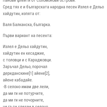
Панови флейти от Соломонови острови.
Сред тях е и българската народна песен Излел е Дельо
хайдутин, изпята от:
Валя Балканска, българка.
Първи вариант на песента:
Излел е Дельо хайдутин,
хайдутин ен кесаджие,
с толовци и с Караджовци.
Заръчал Дельо, порочал
дериданскине[1] айене[2],
айене кабадайе.
-В селоно имам две лели,
да ми ги не потурчите,
да ми ги не почорните,
че га си слезам в селоно,