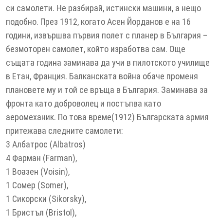
си самолети. Не разбирай, истински машини, а нещо
подобно. През 1912, когато Асен Йорданов е на 16
години, извършва първия полет с планер в България –
безмоторен самолет, който изработва сам. Още
същата година заминава да учи в пилотското училище
в Етан, Франция. Балканската война обаче променя
плановете му и той се връща в България. Заминава за
фронта като доброволец и постъпва като
аеромеханик. По това време(1912) Българската армия
притежава следните самолети:
3 Албатрос (Albatros)
4 Фарман (Farman),
1 Воазен (Voisin),
1 Сомер (Somer),
1 Сикорски (Sikorsky),
1 Бристъл (Bristol),