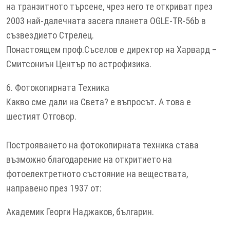
на транзитното търсене, чрез него те откриват през
2003 най-далечната засега планета OGLE-TR-56b в
съзвездието Стрелец.
Понастоящем проф.Съселов е директор на Харвард –
Смитсониън Център по астрофизика.
6. Фотокопирната Техника
Какво сме дали на Света? е въпросът. А това е
шестият Отговор.
Построяването на фотокопирната техника става
възможно благодарение на откритието на
фотоелектретното състояние на веществата,
направено през 1937 от:
Академик Георги Наджаков, българин.