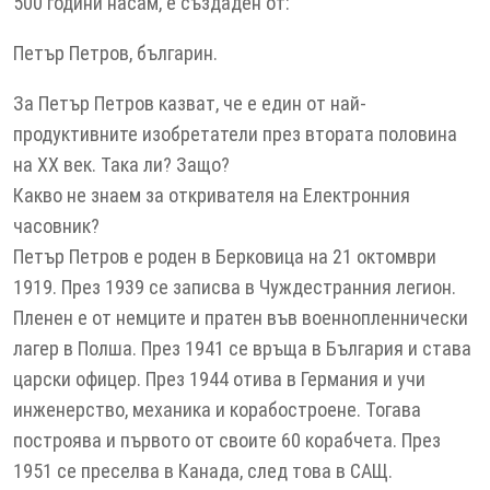
500 години насам, е създаден от:
Петър Петров, българин.
За Петър Петров казват, че е един от най-
продуктивните изобретатели през втората половина
на XX век. Така ли? Защо?
Какво не знаем за откривателя на Електронния
часовник?
Петър Петров е роден в Берковица на 21 октомври
1919. През 1939 се записва в Чуждестранния легион.
Пленен е от немците и пратен във военнопленнически
лагер в Полша. През 1941 се връща в България и става
царски офицер. През 1944 отива в Германия и учи
инженерство, механика и корабостроене. Тогава
построява и първото от своите 60 корабчета. През
1951 се преселва в Канада, след това в САЩ.