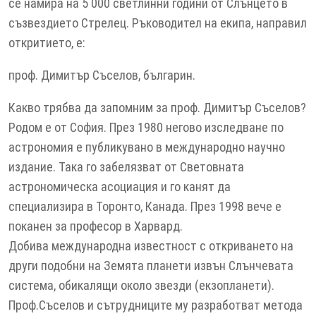
се намира на 5 000 светлинни години от Слънцето в
съзвездието Стрелец. Ръководител на екипа, направил
откритието, е:
проф. Димитър Съселов, българин.
Какво трябва да запомним за проф. Димитър Съселов?
Родом е от София. През 1980 негово изследване по
астрономия е публикувано в международно научно
издание. Така го забелязват от Световната
астрономическа асоциация и го канят да
специализира в Торонто, Канада. През 1998 вече е
поканен за професор в Харвард.
Добива международна известност с откриването на
други подобни на Земята планети извън Слънчевата
система, обикалящи около звезди (екзопланети).
Проф.Съселов и сътрудниците му разработват метода