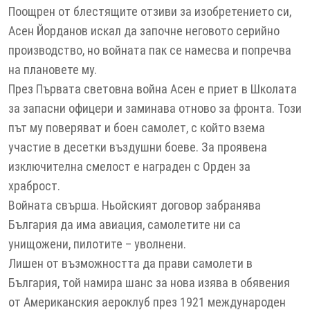
Поощрен от блестящите отзиви за изобретението си,
Асен Йорданов искал да започне неговото серийно
производство, но войната пак се намесва и попречва
на плановете му.
През Първата световна война Асен е приет в Школата
за запасни офицери и заминава отново за фронта. Този
път му поверяват и боен самолет, с който взема
участие в десетки въздушни боеве. За проявена
изключителна смелост е награден с Орден за
храброст.
Войната свърша. Ньойският договор забранява
България да има авиация, самолетите ни са
унищожени, пилотите – уволнени.
Лишен от възможността да прави самолети в
България, той намира шанс за нова изява в обявения
от Американския аероклуб през 1921 международен