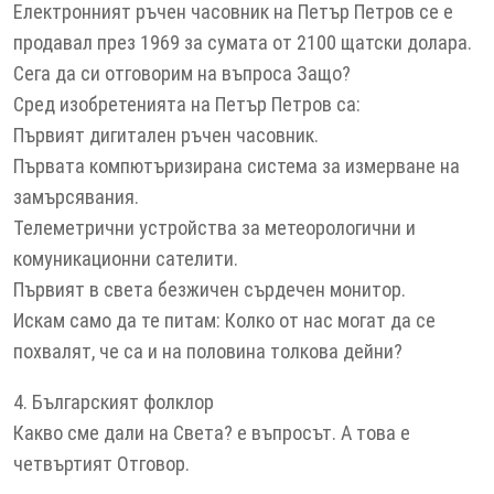
Електронният ръчен часовник на Петър Петров се е
продавал през 1969 за сумата от 2100 щатски долара.
Сега да си отговорим на въпроса Защо?
Сред изобретенията на Петър Петров са:
Първият дигитален ръчен часовник.
Първата компютъризирана система за измерване на
замърсявания.
Телеметрични устройства за метеорологични и
комуникационни сателити.
Първият в света безжичен сърдечен монитор.
Искам само да те питам: Колко от нас могат да се
похвалят, че са и на половина толкова дейни?
4. Българският фолклор
Какво сме дали на Света? е въпросът. А това е
четвъртият Отговор.