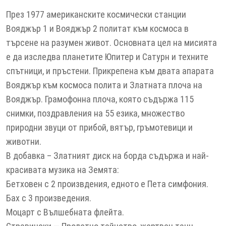
През 1977 американските космически станции
Вояджър 1 и Вояджър 2 политат към космоса в
търсене на разумен живот. Основната цел на мисията
е да изследва планетите Юпитер и Сатурн и техните
спътници, и пръстени. Прикрепена към двата апарата
Вояджър към космоса полита и Златната плоча на
Вояджър. Грамофонна плоча, която съдържа 115
снимки, поздравления на 55 езика, множество
природни звуци от прибой, вятър, гръмотевици и
животни.
В добавка – Златният диск на борда съдържа и най-
красивата музика на Земята:
Бетховен с 2 произвдения, едното е Пета симфония.
Бах с 3 произведения.
Моцарт с Вълшебната флейта.