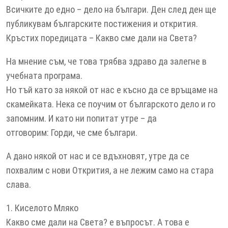
Всичките до едно – дело на българи. Ден след ден ще
публикувам българските постижения и открития.
Кръстих поредицата – Какво сме дали на Света?
На мнение съм, че това трябва здраво да залегне в
учебната програма.
Но тъй като за някой от нас е късно да се връщаме на
скамейката. Нека се поучим от българското дело и го
запомним. И като ни попитат утре – да
отговорим: Горди, че сме българи.
А дано някой от нас и се вдъхновят, утре да се
похвалим с нови Открития, а не лежим само на стара
слава.
1. Киселото Мляко
Какво сме дали на Света? е въпросът. А това е