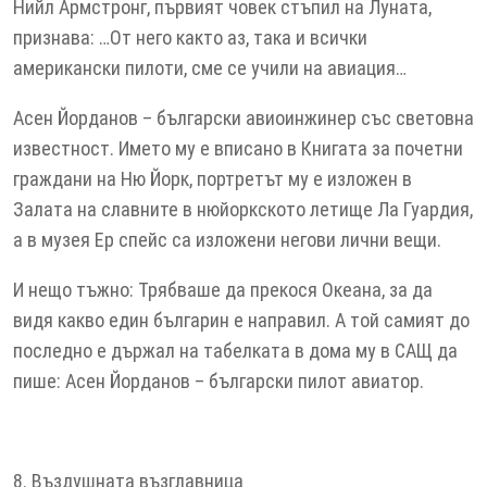
Нийл Армстронг, първият човек стъпил на Луната,
признава: …От него както аз, така и всички
американски пилоти, сме се учили на авиация…
Асен Йорданов – български авиоинжинер със световна
известност. Името му е вписано в Книгата за почетни
граждани на Ню Йорк, портретът му е изложен в
Залата на славните в нюйоркското летище Ла Гуардия,
а в музея Ер спейс са изложени негови лични вещи.
И нещо тъжно: Трябваше да прекося Океана, за да
видя какво един българин е направил. А той самият до
последно е държал на табелката в дома му в САЩ да
пише: Асен Йорданов – български пилот авиатор.
8. Въздушната възглавница