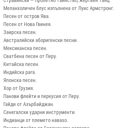
Стравински — Пролетно тайнство, жертвен танц.
Меланхоличен блус изпълнена от Луис Армстронг.
Песен от остров Ява.
Песен от Нова Гвинея.
Заирска песен.
Австралийски аборигенски песни.
Мексиканска песен.
Сватбена песен от Перу.
Китайска песен.
Индийска рага.
Японска песен.
Хор от Грузия.
Панови флейти и перкусия от Перу.
Гайди от Азърбайджан.
Сенегалски ударни инструменти.
Индианци от племето навахо.