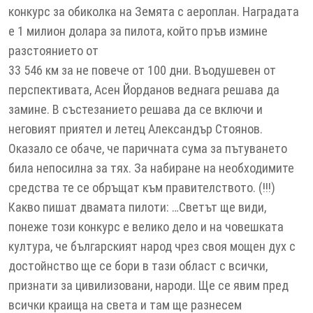
конкурс за обиколка на Земята с аероплан. Наградата
е 1 милион долара за пилота, който пръв измине
разстоянието от
33 546 км за не повече от 100 дни. Въодушевен от
перспективата, Асен Йорданов веднага решава да
замине. В състезанието решава да се включи и
неговият приятел и летец Александър Стоянов.
Оказало се обаче, че паричната сума за пътуването
била непосилна за тях. За набиране на необходимите
средства те се обръщат към правителството. (!!!)
Какво пишат двамата пилоти: …Светът ще види,
понеже този конкурс е велико дело и на човешката
култура, че българският народ чрез своя мощен дух с
достойнство ще се бори в тази област с всички,
признати за цивилизовани, народи. Ще се явим пред
всички краища на света и там ще разнесем