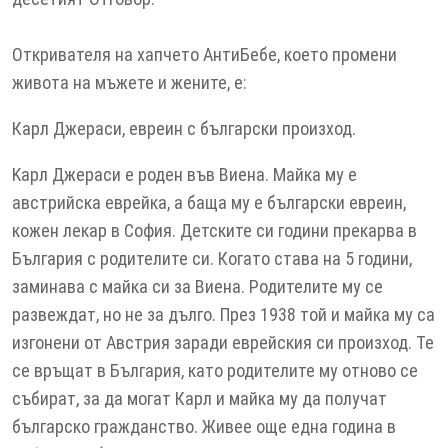
Откривателя на хапчетo AнтиБебе, което промени
живота на мъжете и жените, е:
Карл Джераси, евреин с български произход.
Kaрл Джераси е роден във Виена. Майка му е
австрийска еврейка, а баща му е български евреин,
кожен лекар в София. Детските си години прекарва в
България с родителите си. Когато става на 5 години,
заминава с майка си за Виена. Родителите му се
развеждат, но не за дълго. През 1938 той и майка му са
изгонени от Австрия заради еврейския си произход. Те
се връщат в България, като родителите му отново се
събират, за да могат Карл и майка му да получат
българско гражданство. Живее още една година в