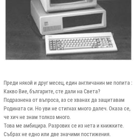
Преди някой и друг месец, един англичанин ме попита :
Какво Вие, българите, сте дали на Света?
Подразнена от въпроса, аз се хванах да защитавам
Родината си. Но уви не стигнах много далеч. Оказа се,
че хич не знам толкоз много.
Това ме амбицира. Разрових се из нета и книжките.
Събрах не едно или две значими постижения.