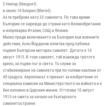
2 Нюпор (Nieuport)
и около 10 Блерио (Bleriot).
Аз ги преброих като 23 самолета. По това време
България се нарежда до страни като Великобритания
и изпреварва Италия, САЩ и Япония.
Малко преди включването на България във военните
действия, Асен Йорданов изпитва пред публика
първия български моторен самолет. Датата е 10
август 1915. В този самолет, той въвежда третото
крило, за първи път в света. То служи за
стабилизиране на самолета при по-големи наклони от
45 градуса. Аеропланът е признат за изобретение от
специална комисия на Министерството на войната и е
бил изложен в Царския манеж. Оттогава 10 август
1915 се смята за начало на българското
самолетостроене.