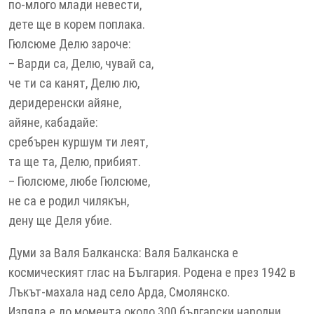
по-млого млади невести,
дете ще в корем поплака.
Гюлсюме Делю зароче:
– Варди са, Делю, чувай са,
че ти са канят, Делю лю,
деридеренски айяне,
айяне, кабадайе:
сребърен куршум ти леят,
та ще та, Делю, прибият.
– Гюлсюме, любе Гюлсюме,
не са е родил чилякън,
дену ще Деля убие.
Думи за Валя Балканска: Валя Балканска е
космическият глас на България. Родена е през 1942 в
Лъкът-махала над село Арда, Смолянско.
Изпяла е до момента около 300 български народни