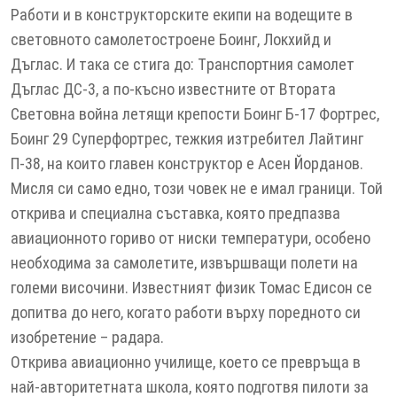
Работи и в конструкторските екипи на водещите в
световното самолетостроене Боинг, Локхийд и
Дъглас. И така се стига до: Tранспортния самолет
Дъглас ДС-3, а по-късно известните от Втората
Световна война летящи крепости Боинг Б-17 Фортрес,
Боинг 29 Суперфортрес, тежкия изтребител Лайтинг
П-38, на които главен конструктор е Асен Йорданов.
Мисля си само едно, този човек не е имал граници. Той
открива и специална съставка, която предпазва
авиационното гориво от ниски температури, особено
необходима за самолетите, извършващи полети на
големи височини. Известният физик Томас Едисон се
допитва до него, когато работи върху поредното си
изобретение – радара.
Открива авиационно училище, което се превръща в
най-авторитетната школа, която подготвя пилоти за