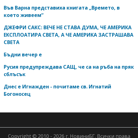
Във Варна представиха книгата „Времето, в
което живеем“
ДЖЕФРИ САКС: ВЕЧЕ НЕ СТАВА ДУМА, ЧЕ АМЕРИКА
ЕКСПЛОАТИРА СВЕТА, А ЧЕ АМЕРИКА ЗАСТРАШАВА
СВЕТА
Бъдни вечер е
Русия предупреждава САЩ, че са на ръба на пряк
сблъсък
Днес е Игнажден - почитаме св. Игнатий
Богоносец
Copyright © 2010 - 2026 г. НовиниБГ. Всички права