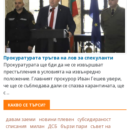
Прокуратурата тръгва на лов за спекуланти
Прокуратурата ще бди да не се извършват
престъпления в условията на извънредно
положение. Главният прокурор Иван Гешев увери,
че ще се съблюдава дали се спазва карантината, ще
с ...
КАКВО СЕ ТЪРСИ?
давам заеми
новини плевен
субсидираност
списания
милан
ДСБ
бързи пари
съвет на