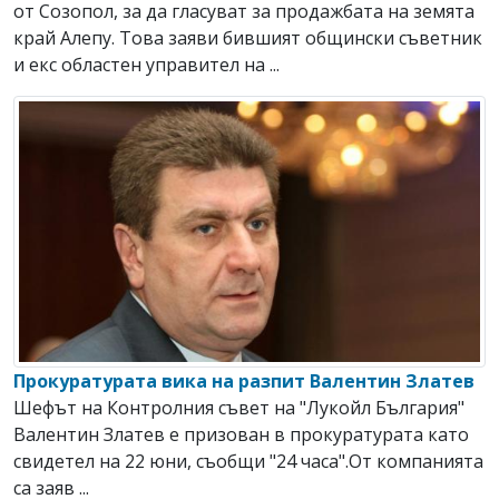
от Созопол, за да гласуват за продажбата на земята
край Алепу. Това заяви бившият общински съветник
и екс областен управител на ...
Прокуратурата вика на разпит Валентин Златев
Шефът на Контролния съвет на "Лукойл България"
Валентин Златев е призован в прокуратурата като
свидетел на 22 юни, съобщи "24 часа".От компанията
са заяв ...