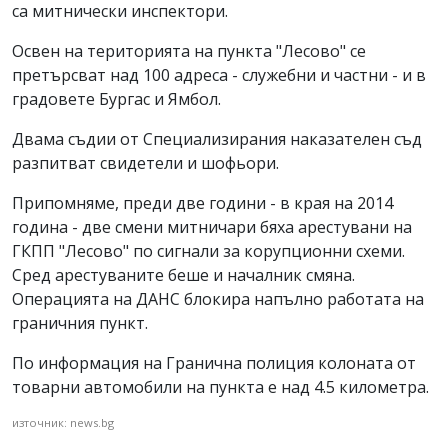
са митнически инспектори.
Освен на територията на пункта "Лесово" се
претърсват над 100 адреса - служебни и частни - и в
градовете Бургас и Ямбол.
Двама съдии от Специализирания наказателен съд
разпитват свидетели и шофьори.
Припомняме, преди две години - в края на 2014
година - две смени митничари бяха арестувани на
ГКПП "Лесово" по сигнали за корупционни схеми.
Сред арестуваните беше и началник смяна.
Операцията на ДАНС блокира напълно работата на
граничния пункт.
По информация на Гранична полиция колоната от
товарни автомобили на пункта е над 4.5 километра.
източник: news.bg