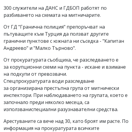
300 служители на ДАНС и ГДБОП работят по
разбиването на схемата на митничарите.
От ГД "Гранична полиция" препоръчват на
пътуващите към Турция да ползват другите
гранични пунктове с южната ни съседка - "Капитан
Андреево" и "Малко Търново".
От прокуратурата съобщиха, че разследването е
за корупционни схеми на пункта - искане и взимане
на подкупи от превозвачи.
Спецпрокуратурата води разследване
за организирана престъпна група от митнически
инспектори. При наблюдаването на групата, което е
започнало преди няколко месеца, са
използваниспециални разузнавателни средства.
Арестуваните са вече над 30, като броят им расте. По
информация на прокуратурата всичките