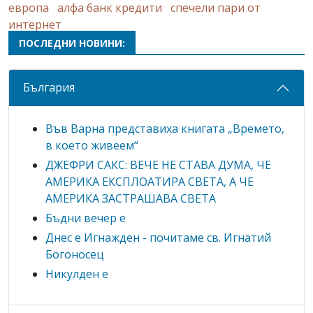
европа
алфа банк кредити
спечели пари от
интернет
ПОСЛЕДНИ НОВИНИ:
България
Във Варна представиха книгата „Времето,
в което живеем“
ДЖЕФРИ САКС: ВЕЧЕ НЕ СТАВА ДУМА, ЧЕ
АМЕРИКА ЕКСПЛОАТИРА СВЕТА, А ЧЕ
АМЕРИКА ЗАСТРАШАВА СВЕТА
Бъдни вечер е
Днес е Игнажден - почитаме св. Игнатий
Богоносец
Никулден е