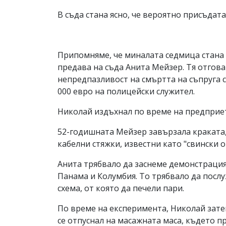
В съда стана ясно, че вероятно присъдат
Припомняме, че миналата седмица стана 
предава на съда Анита Мейзер. Тя отгов
непредпазливост на смъртта на съпруга си
000 евро на полицейски служител.
Николай издъхнал по време на предприет
52-годишната Мейзер завързала краката,
кабелни стяжки, известни като "свински о
Анита трябвало да заснеме демонстрацият
Панама и Колумбия. То трябвало да посл
схема, от която да печели пари.
По време на експеримента, Николай затег
се отпуснал на масажната маса, където п