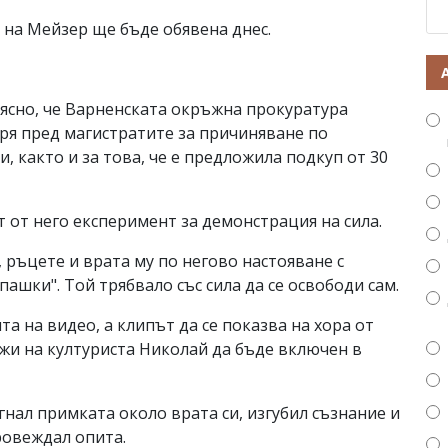
а на Мейзер ще бъде обявена днес.
ясно, че Варненската окръжна прокуратура
аря пред магистратите за причиняване по
, както и за това, че е предложила подкуп от 30
 от него експеримент за демонстрация на сила.
 ръцете и врата му по негово настояване с
пашки". Той трябвало със сила да се освободи сам.
а на видео, а клипът да се показва на хора от
ужи на културиста Николай да бъде включен в
нал примката около врата си, изгубил съзнание и
ровеждал опита.