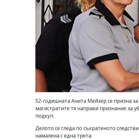
52-годишната Анита Мейзер се призна за
магистратите тя направи признание за у
подкуп.
Делото се гледа по съкратеното следстви
намалена с една трета.