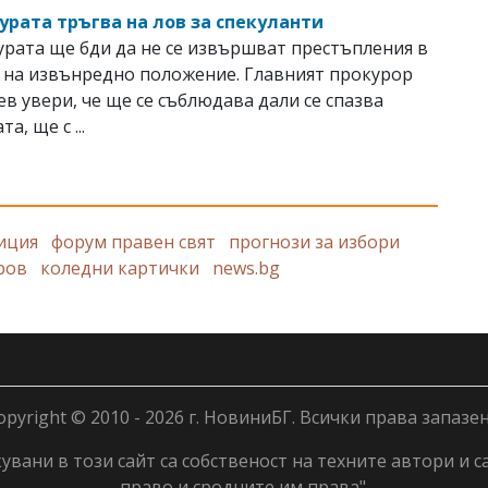
урата тръгва на лов за спекуланти
рата ще бди да не се извършват престъпления в
 на извънредно положение. Главният прокурор
в увери, че ще се съблюдава дали се спазва
а, ще с ...
иция
форум правен свят
прогнози за избори
ров
коледни картички
news.bg
opyright © 2010 - 2026 г. НовиниБГ. Всички права запазен
вани в този сайт са собственост на техните автори и с
право и сродните им права".