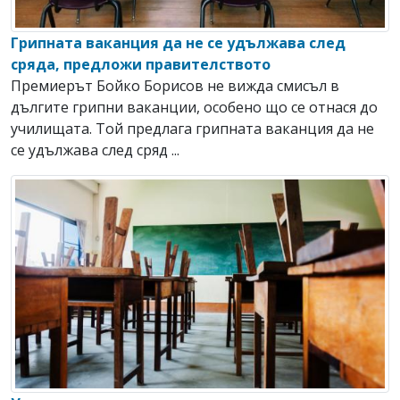
Грипната ваканция да не се удължава след
сряда, предложи правителството
Премиерът Бойко Борисов не вижда смисъл в
дългите грипни ваканции, особено що се отнася до
училищата. Той предлага грипната ваканция да не
се удължава след сряд ...