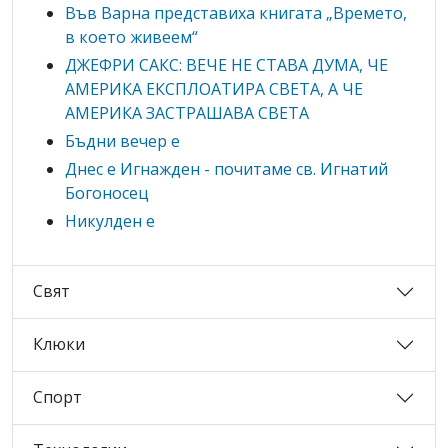
Във Варна представиха книгата „Времето,
в което живеем“
ДЖЕФРИ САКС: ВЕЧЕ НЕ СТАВА ДУМА, ЧЕ
АМЕРИКА ЕКСПЛОАТИРА СВЕТА, А ЧЕ
АМЕРИКА ЗАСТРАШАВА СВЕТА
Бъдни вечер е
Днес е Игнажден - почитаме св. Игнатий
Богоносец
Никулден е
Свят
Клюки
Спорт