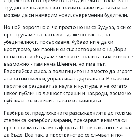
отдалечават от времето на будителите, толкова по-
трудно ни въздействат техните завети,а така и не
можем да си намерим нови, съвременни будители.
Но най-вероятно е, че просто не ни се будува, а си се
преструваме на заспали - даже понякога, за
убедителност, похъркваме. Хубаво ни е да си
кротуваме, мечтаейки си със затворени очи. Дори
понякога си сбъдваме мечтите - нали в съня всичко е
възможно - там няма Шенген, но има пък
Европейски съюз, а политиците ни вместо да играят
апаратни пиески, управляват държавата. В съня ни
парите се раздават за наука и култура, а не когато
някоя публична личност сгреши и навреди, вземе че
публично се извини - така е в сънищата.
Разбира се, предложените разсъжденията до голяма
степен са хиперболизирани, прекарват визията си
през призмата на метафората. Поне така ни се иска
да бъде. Все пак, в пространство се случват и по-