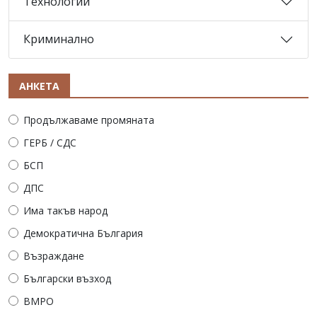
Технологии
Криминално
АНКЕТА
Продължаваме промяната
ГЕРБ / СДС
БСП
ДПС
Има такъв народ
Демократична България
Възраждане
Български възход
ВМРО