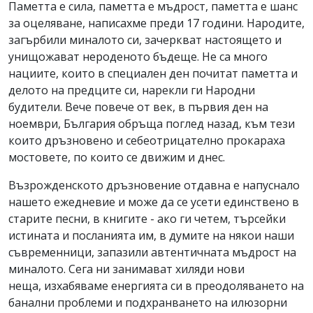
Паметта е сила, паметта е мъдрост, паметта е шанс
за оцеляване, написахме преди 17 години. Народите,
загърбили миналото си, зачеркват настоящето и
унищожават нероденото бъдеще. Не са много
нациите, които в специален ден почитат паметта и
делото на предците си, нарекли ги Народни
будители. Вече повече от век, в първия ден на
ноември, България обръща поглед назад, към тези
които дръзновено и себеотрицателно прокараха
мостовете, по които се движим и днес.
Възрожденското дръзновение отдавна е напуснало
нашето ежедневие и може да се усети единствено в
старите песни, в книгите - ако ги четем, търсейки
истината и посланията им, в думите на някои наши
съвременници, запазили автентичната мъдрост на
миналото. Сега ни занимават хиляди нови
неща, изхабяваме енергията си в преодоляването на
банални проблеми и подхранването на илюзорни