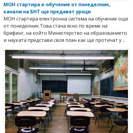
МОН стартира е-обучение от понеделник,
канали на БНТ ще предават уроци
МОН стартира електронна система на обучение още
от понеделник.Това стана ясно по време на
брифинг, на който Министерство на образованието
и науката представи своя план как ще протичат у ...