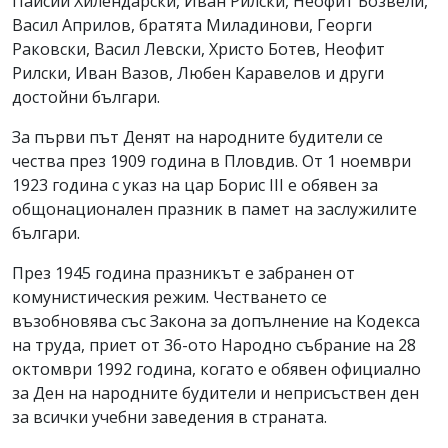
Паисий Хилендарски, Иван Рилски, Неофит Бозвели,
Васил Априлов, братята Миладинови, Георги
Раковски, Васил Левски, Христо Ботев, Неофит
Рилски, Иван Вазов, Любен Каравелов и други
достойни българи.
За първи път Денят на народните будители се
чества през 1909 година в Пловдив. От 1 ноември
1923 година с указ на цар Борис III е обявен за
общонационален празник в памет на заслужилите
българи.
През 1945 година празникът е забранен от
комунистическия режим. Честването се
възобновява със Закона за допълнение на Кодекса
на труда, приет от 36-ото Народно събрание на 28
октомври 1992 година, когато е обявен официално
за Ден на народните будители и неприсъствен ден
за всички учебни заведения в страната.