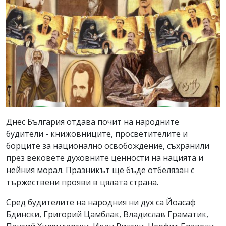
Днес България отдава почит на народните
будители - книжовниците, просветителите и
борците за национално освобождение, съхранили
през вековете духовните ценности на нацията и
нейния морал. Празникът ще бъде отбелязан с
тържествени прояви в цялата страна.
Сред будителите на народния ни дух са Йоасаф
Бдински, Григорий Цамблак, Владислав Граматик,