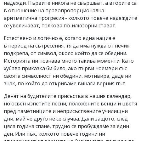
надежди. Първите никога не свършват, а вторите са
в отношение на правопропорционална
аритметична прогресия - колкото повече надеждите
се увеличават, толкова по-илюзорни стават.
Естествено и логично е, когато една нация е
в период на сътресения, тя да има нужда от нечия
подкрепа, от символ, около който да се обедини.
Историята ни познава много такива моменти. Като
хубава приказка би било, ако първи ноември със
своята символност ни обедини, мотивира, даде ни
знак, по който да откриваме винаги верния път.
Денят на будителите присъства в нашия календар,
но освен изпетите песни, положените венци и цветя
пред паметниците и неприсъствените училищни
дни, май че друго не се случва. Дали защото, след
цяла година спане, трудно се пробуждаме за един
ден. Или пък, колкото повече години ни