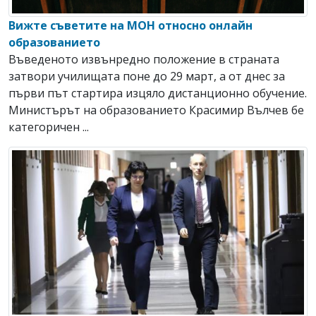
Вижте съветите на МОН относно онлайн
образованието
Въведеното извънредно положение в страната
затвори училищата поне до 29 март, а от днес за
първи път стартира изцяло дистанционно обучение.
Министърът на образованието Красимир Вълчев бе
категоричен ...