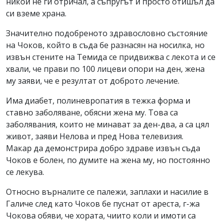
никой не ги отричал, а съпругът й просто отишъл да
си вземе храна.
Значително подобреното здравословно състояние
на Чоков, който в съда бе разнасян на носилка, но
извън стените на Темида се придвижва с лекота и се
хвали, че прави по 100 лицеви опори на ден, жена
му заяви, че е резултат от доброто лечение.
Има диабет, полиневропатия в тежка форма и
ставно заболяване, обясни жена му. Това са
заболявания, които не минават за ден-два, а са цял
живот, заяви Нелова и пред Нова телевизия.
Макар да демонстрира добро здраве извън съда
Чоков е болен, по думите на жена му, но постоянно
се лекува.
Относно върналите се палежи, заплахи и насилие в
Галиче след като Чоков бе пуснат от ареста, г-жа
Чокова обяви, че хората, чиито коли и имоти са