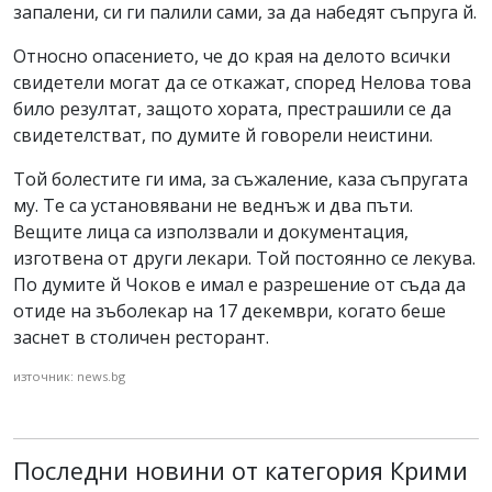
запалени, си ги палили сами, за да набедят съпруга й.
Относно опасението, че до края на делото всички
свидетели могат да се откажат, според Нелова това
било резултат, защото хората, престрашили се да
свидетелстват, по думите й говорели неистини.
Той болестите ги има, за съжаление, каза съпругата
му. Те са установявани не веднъж и два пъти.
Вещите лица са използвали и документация,
изготвена от други лекари. Той постоянно се лекува.
По думите й Чоков е имал е разрешение от съда да
отиде на зъболекар на 17 декември, когато беше
заснет в столичен ресторант.
източник: news.bg
Последни новини от категория Крими