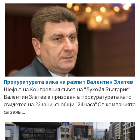
Прокуратурата вика на разпит Валентин Златев
Шефът на Контролния съвет на "Лукойл България"
Валентин Златев е призован в прокуратурата като
свидетел на 22 юни, съобщи "24 часа".От компанията
са заяв ...