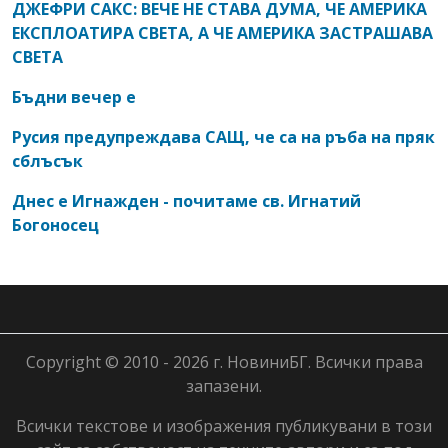
ДЖЕФРИ САКС: ВЕЧЕ НЕ СТАВА ДУМА, ЧЕ АМЕРИКА
ЕКСПЛОАТИРА СВЕТА, А ЧЕ АМЕРИКА ЗАСТРАШАВА
СВЕТА
Бъдни вечер е
Русия предупреждава САЩ, че са на ръба на пряк
сблъсък
Днес е Игнажден - почитаме св. Игнатий
Богоносец
Copyright © 2010 - 2026 г. НовиниБГ. Всички права
запазени.
Всички текстове и изображения публикувани в този