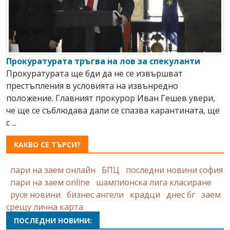
Прокуратурата тръгва на лов за спекуланти
Прокуратурата ще бди да не се извършват
престъпления в условията на извънредно
положение. Главният прокурор Иван Гешев увери,
че ще се съблюдава дали се спазва карантината, ще
с ...
КАКВО СЕ ТЪРСИ?
пари на заем онлайн
БПЦ
последни новини софия
пари на заем online
шампионска лига класиране
русе новини
бизнес ангели
крадци
днес бг
заем
срещу лична карта
ПОСЛЕДНИ НОВИНИ: