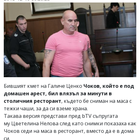
Бившият кмет на Галиче Ценко
Чоков, който е под
домашен арест, бил влязъл за минути в
столичния ресторант
, където бе сниман на маса с
тежки чаши, за да си вземе храна.
Такава версия представи пред bTV съпругата
му Цветелина Нелова след като снимки показаха как
Чоков седи на маса в ресторант, вместо да е в дома
си.