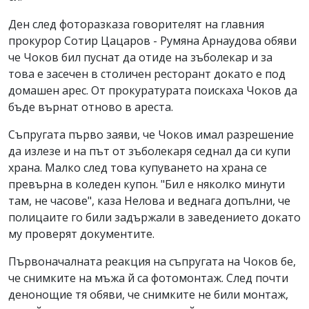
Ден след фоторазказа говорителят на главния
прокурор Сотир Цацаров - Румяна Арнаудова обяви
че Чоков бил пуснат да отиде на зъболекар и за
това е засечен в столичен ресторант докато е под
домашен арес. От прокуратурата поискаха Чоков да
бъде върнат отново в ареста.
Съпругата първо заяви, че Чоков имал разрешение
да излезе и на път от зъболекаря седнал да си купи
храна. Малко след това купуването на храна се
превърна в коледен купон. "Бил е няколко минути
там, не часове", каза Нелова и веднага допълни, че
полицаите го били задържали в заведението докато
му проверят документите.
Първоначалната реакция на съпругата на Чоков бе,
че снимките на мъжа й са фотомонтаж. След почти
денонощие тя обяви, че снимките не били монтаж,