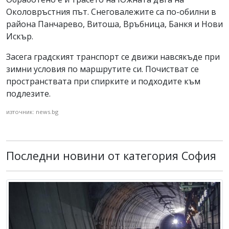
Околовръстния път. Снеговалежите са по-обилни в
района Панчарево, Витоша, Връбница, Банкя и Нови
Искър.
Засега градският транспорт се движи навсякъде при
зимни условия по маршрутите си. Почистват се
пространствата при спирките и подходите към
подлезите.
източник: news.bg
Последни новини от категория София