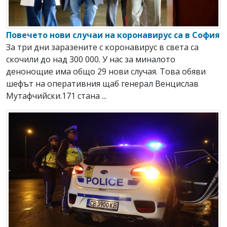
Повечето нови случаи на коронавирус са в София
За три дни заразените с коронавирус в света са
скочили до над 300 000. У нас за миналото
денонощие има общо 29 нови случая. Това обяви
шефът на оперативния щаб генерал Венцислав
Мутафчийски.171 стана ...