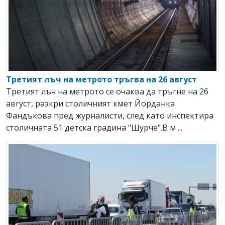
Третият лъч на метрото тръгва на 26 август
Третият лъч на метрото се очаква да тръгне на 26
август, разкри столичният кмет Йорданка
Фандъкова пред журналисти, след като инспектира
столичната 51 детска градина "Щурче".В м ...