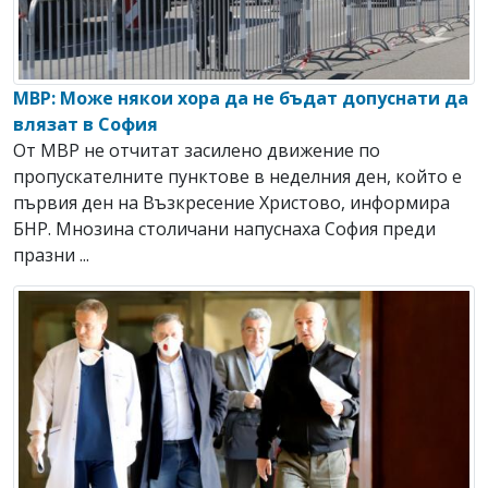
МВР: Може някои хора да не бъдат допуснати да
влязат в София
От МВР не отчитат засилено движение по
пропускателните пунктове в неделния ден, който е
първия ден на Възкресение Христово, информира
БНР. Мнозина столичани напуснаха София преди
празни ...