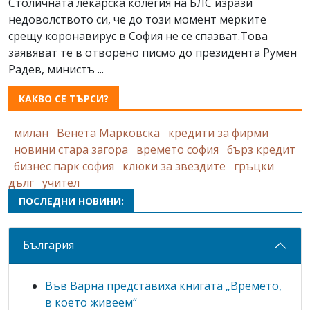
Столичната лекарска колегия на БЛС изрази
недоволството си, че до този момент мерките
срещу коронавирус в София не се спазват.Това
заявяват те в отворено писмо до президента Румен
Радев, министъ ...
КАКВО СЕ ТЪРСИ?
милан
Венета Марковска
кредити за фирми
новини стара загора
времето софия
бърз кредит
бизнес парк софия
клюки за звездите
гръцки
дълг
учител
ПОСЛЕДНИ НОВИНИ:
България
Във Варна представиха книгата „Времето,
в което живеем“