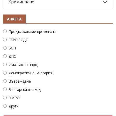
Криминално
АНКЕТА
Продължаваме промяната
ГЕРБ / СДС
БСП
ДПС
Има такъв народ
Демократична България
Възраждане
Български възход
ВМРО
Други