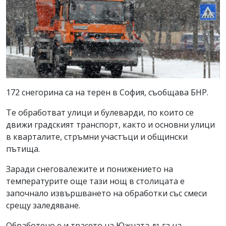
172 снегорина са на терен в София, съобщава БНР.
Те обработват улици и булеварди, по които се
движи градският транспорт, както и основни улици
в кварталите, стръмни участъци и общински
пътища.
Заради снеговалежите и понижението на
температурите още тази нощ в столицата е
започнало извършването на обработки със смеси
срещу заледяване.
Обработено е и трасето на Южната дъга на