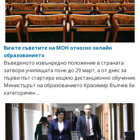
Вижте съветите на МОН относно онлайн
образованието
Въведеното извънредно положение в страната
затвори училищата поне до 29 март, а от днес за
първи път стартира изцяло дистанционно обучение.
Министърът на образованието Красимир Вълчев бе
категоричен ...