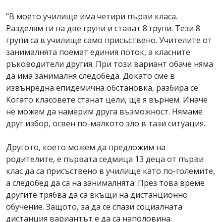
"В моето училище има четири първи класа.
Разделям ги на две групи и стават 8 групи. Тези 8
групи са в училище само присъствено. Учителите от
занималнята поемат единия поток, а класните
ръководители другия. При този вариант обаче няма
да има занималня следобеда. Докато сме в
извънредна епидемична обстановка, разбира се.
Когато класовете станат цели, ще я върнем. Иначе
не можем да намерим друга възможност. Нямаме
друг избор, освен по-малкото зло в тази ситуация.
Другото, което можем да предложим на
родителите, е първата седмица 13 деца от първи
клас да са присъствено в училище като по-големите,
а следобед да са на занималнята. През това време
другите трябва да са вкъщи на дистанционно
обучение. Защото, за да се спази социалната
дистанция вариантът е да са наполовина.