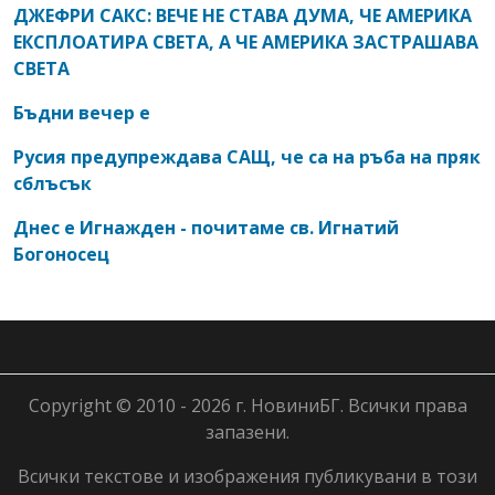
ДЖЕФРИ САКС: ВЕЧЕ НЕ СТАВА ДУМА, ЧЕ АМЕРИКА
ЕКСПЛОАТИРА СВЕТА, А ЧЕ АМЕРИКА ЗАСТРАШАВА
СВЕТА
Бъдни вечер е
Русия предупреждава САЩ, че са на ръба на пряк
сблъсък
Днес е Игнажден - почитаме св. Игнатий
Богоносец
Copyright © 2010 - 2026 г. НовиниБГ. Всички права
запазени.
Всички текстове и изображения публикувани в този