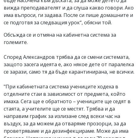
бъде насочена към дъската, за да може детето да
вижда преподавателят и да слуша какво говори. Ако
има въпроси, ги задава. После си пише домашните и
се подготвя за следващия урок“, обясни той.
Обсъжда се и отмяна на кабинетна система за
големите.
Според Александров трябва да се смени системата,
защото засега идеята е, ако някое дете от паралелка
се зарази, само тя да бъде карантинирана, не всички.
"При кабинетната система учениците ходеха в
отделните стаи в зависимост от предмета, който
имаха. Сега ще е обратното – учениците ще седят в
стаята, а учителите ще се местят. Трябва и да
направим график за излизане след всеки час на
въздух, за да можем да отваряме прозорци, за да
проветряваме и да дезинфекцираме. Може да има