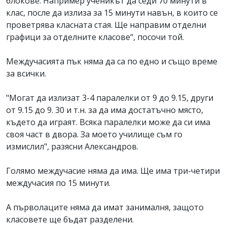
блокове. Например ученикът да седи 70 минути в
клас, после да излиза за 15 минути навън, в които се
проветрява класната стая. Ще направим отделни
графици за отделните класове“, посочи той.
Междучасията пък няма да са по едно и също време
за всички.
"Могат да излизат 3-4 паралелки от 9 до 9.15, други
от 9.15 до 9. 30 и т.н. за да има достатъчно място,
където да играят. Всяка паралелки може да си има
своя част в двора. За моето училище съм го
измислил", разясни Александров.
Голямо междучасие няма да има. Ще има три-четири
междучасия по 15 минути.
А първолаците няма да имат занималня, защото
класовете ще бъдат разделени.