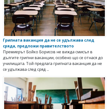
Грипната ваканция да не се удължава след
сряда, предложи правителството
Премиерът Бойко Борисов не вижда смисъл в
дългите грипни ваканции, особено що се отнася до
училищата. Той предлага грипната ваканция да не
се удължава след сряд ...